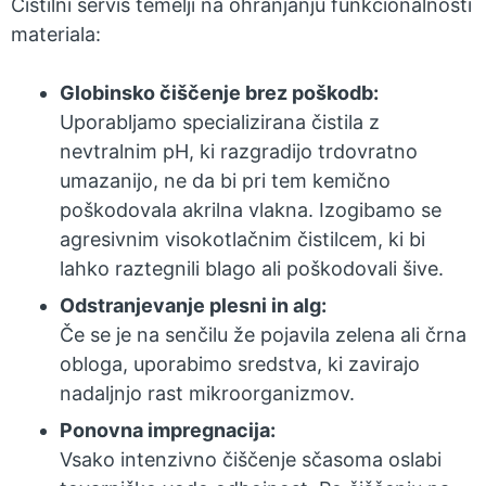
Čistilni servis temelji na ohranjanju funkcionalnosti
materiala:
Globinsko čiščenje brez poškodb:
Uporabljamo specializirana čistila z
nevtralnim pH, ki razgradijo trdovratno
umazanijo, ne da bi pri tem kemično
poškodovala akrilna vlakna. Izogibamo se
agresivnim visokotlačnim čistilcem, ki bi
lahko raztegnili blago ali poškodovali šive.
Odstranjevanje plesni in alg:
Če se je na senčilu že pojavila zelena ali črna
obloga, uporabimo sredstva, ki zavirajo
nadaljnjo rast mikroorganizmov.
Ponovna impregnacija:
Vsako intenzivno čiščenje sčasoma oslabi