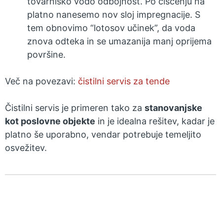
tovarniško vodo odbojnost. Po čiščenju na
platno nanesemo nov sloj impregnacije. S
tem obnovimo “lotosov učinek”, da voda
znova odteka in se umazanija manj oprijema
površine.
Več na povezavi:
čistilni servis za tende
Čistilni servis je primeren tako za
stanovanjske
kot poslovne objekte
in je idealna rešitev, kadar je
platno še uporabno, vendar potrebuje temeljito
osvežitev.