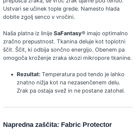
prepušča zraka, se vroč zrak ujame pod tendo.
Ustvari se učinek tople grede. Namesto hlada
dobite zgolj senco v vročini.
Naša platna iz linije
SaFantasy
® imajo optimalno
zračno prepustnost. Tkanina deluje kot toplotni
ščit. Ščit, ki odbija sončno energijo. Obenem pa
omogoča kroženje zraka skozi mikropore tkanine.
Rezultat:
Temperatura pod tendo je lahko
znatno nižja kot na nezasenčenem delu.
Zrak pa ostaja svež in ne postane zatohel.
Napredna zaščita: Fabric Protector