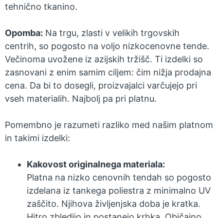
tehnično tkanino.
Opomba:
Na trgu, zlasti v velikih trgovskih
centrih, so pogosto na voljo nizkocenovne tende.
Večinoma uvožene iz azijskih tržišč. Ti izdelki so
zasnovani z enim samim ciljem: čim nižja prodajna
cena. Da bi to dosegli, proizvajalci varčujejo pri
vseh materialih. Najbolj pa pri platnu.
Pomembno je razumeti razliko med našim platnom
in takimi izdelki:
Kakovost originalnega materiala:
Platna na nizko cenovnih tendah so pogosto
izdelana iz tankega poliestra z minimalno UV
zaščito. Njihova življenjska doba je kratka.
Hitro zbledijo in postanejo krhka. Običajno